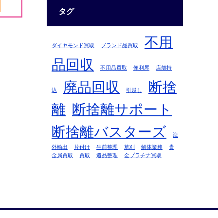
タグ
不用
ダイヤモンド買取
ブランド品買取
品回収
不用品買取
便利屋
店舗持
廃品回収
断捨
込
引越し
離
断捨離サポート
断捨離バスターズ
海
外輸出
片付け
生前整理
草刈
解体業務
貴
金属買取
買取
遺品整理
金プラチナ買取